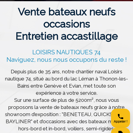
Vente bateaux neufs
occasions
Entretien accastillage
LOISIRS NAUTIQUES 74
Naviguez, nous nous occupons du reste !
Depuis plus de 35 ans, notre chantier naval Loisirs
nautique 74, situé au bord du lac Léman à Thonon-les-
Bains entre Genève et Evian, met toute son
expérience à votre service.
Sur une surface de plus de 5200m², nous vous
proposons la vente de bateaux neufs grâce à notre
showroom d’exposition : "BENETEAU, QUICKSILVER,
BAYLINER" et d’occasions avec des bateaux moteurs
Appeler !
hors-bord et in-bord, voiliers, semi-rigides,