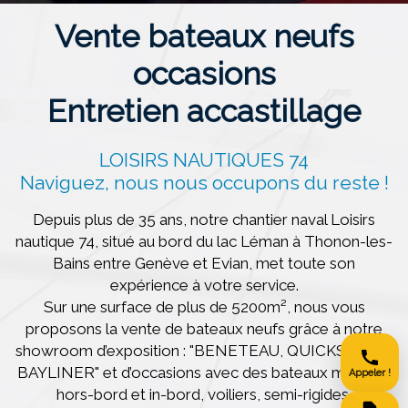
Vente bateaux neufs
occasions
Entretien accastillage
LOISIRS NAUTIQUES 74
Naviguez, nous nous occupons du reste !
Depuis plus de 35 ans, notre chantier naval Loisirs
nautique 74, situé au bord du lac Léman à Thonon-les-
Bains entre Genève et Evian, met toute son
expérience à votre service.
Sur une surface de plus de 5200m², nous vous
proposons la vente de bateaux neufs grâce à notre
showroom d’exposition : "BENETEAU, QUICKSILVER,
BAYLINER" et d’occasions avec des bateaux moteurs
Appeler !
hors-bord et in-bord, voiliers, semi-rigides,