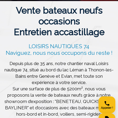
Vente bateaux neufs
occasions
Entretien accastillage
LOISIRS NAUTIQUES 74
Naviguez, nous nous occupons du reste !
Depuis plus de 35 ans, notre chantier naval Loisirs
nautique 74, situé au bord du lac Léman à Thonon-les-
Bains entre Genève et Evian, met toute son
expérience à votre service.
Sur une surface de plus de 5200m², nous vous
proposons la vente de bateaux neufs grâce à notre
showroom d’exposition : "BENETEAU, QUICKSILVER,
BAYLINER" et d’occasions avec des bateaux moteurs
Appeler !
hors-bord et in-bord, voiliers, semi-rigides,