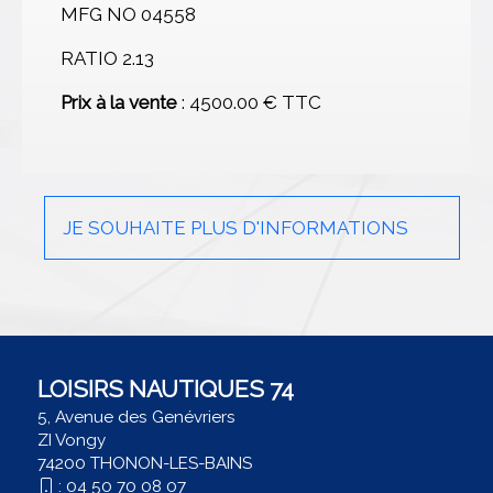
MFG NO 04558
RATIO 2.13
Prix à la vente
: 4500.00 € TTC
JE SOUHAITE PLUS D'INFORMATIONS
LOISIRS NAUTIQUES 74
5, Avenue des Genévriers
ZI Vongy
74200 THONON-LES-BAINS
:
04 50 70 08 07