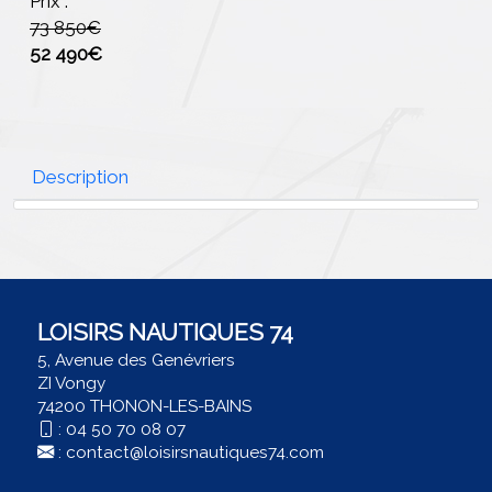
Prix :
73 850€
52 490€
Description
LOISIRS NAUTIQUES 74
5, Avenue des Genévriers
ZI Vongy
74200 THONON-LES-BAINS
:
04 50 70 08 07
:
contact@loisirsnautiques74.com