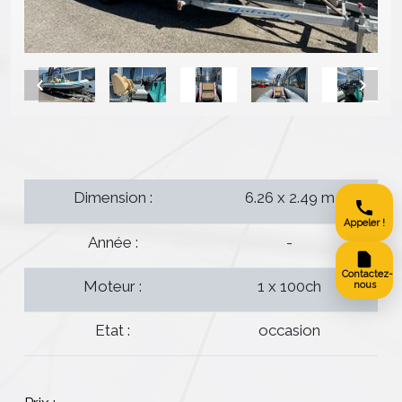
Dimension :
6.26 x 2.49 m
Appeler !
Année :
-
Contactez-
Moteur :
1 x 100ch
nous
Etat :
occasion