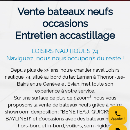
Vente bateaux neufs
occasions
Entretien accastillage
LOISIRS NAUTIQUES 74
Naviguez, nous nous occupons du reste !
Depuis plus de 35 ans, notre chantier naval Loisirs
nautique 74, situé au bord du lac Léman à Thonon-les-
Bains entre Genève et Evian, met toute son
expérience à votre service.
Sur une surface de plus de 5200m², nous vous
proposons la vente de bateaux neufs grâce à notre
showroom d’exposition : "BENETEAU, QUICKSILVER,
BAYLINER" et d’occasions avec des bateaux moteurs
Appeler !
hors-bord et in-bord, voiliers, semi-rigides,