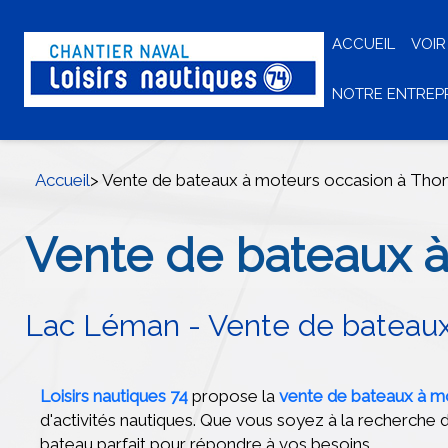
ACCUEIL
VOIR
NOTRE ENTREP
Accueil
> Vente de bateaux à moteurs occasion à Tho
Vente de bateaux à
Lac Léman - Vente de bateaux
Loisirs nautiques 74
propose la
vente de bateaux à m
d'activités nautiques. Que vous soyez à la recherche d
bateau parfait pour répondre à vos besoins.